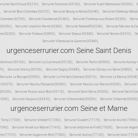
errurier Saint-Cloud (92210)
,
Serrurier Suresnes (92150)
,
Serrurier Rueil-Malmaison (92500)
,
S
,
Serrurier Bois-Colombes (92270)
,
Serrurier Bourg-la-Reine (92340)
,
Serrurier Châtenay-Malab
 Colombes (92700)
,
Serrurier Courbevoie (92400)
,
Serrurier Fontenay-aux-Roses (92260)
,
Serru
 (92350)
,
Serrurier Levallois-Perret (92300)
,
Serrurier Malakoff (92240)
,
Serrurier Marnes-la-C
ine (92200)
,
Serrurier Puteaux (92800)
,
Serrurier Sceaux (92330)
,
Serrurier Sevres (92310)
,
Se
Serrurier Villeneuve-la-Garenne (92390)
,
urgenceserrurier.com Seine Saint Denis
 Montreuil (93100)
,
Serrurier La Courneuve (93120)
,
Serrurier Pantin (93500)
,
Serrurier Aulnay
70)
,
Serrurier Drancy (93700)
,
Serrurier Dugny (93440)
,
Serrurier Epinay-sur-Seine (93800)
,
S
Serrurier Le Bourget (93350)
,
Serrurier Le Pré-Saint-Gervais (93310)
,
Serrurier Le Raincy (93340
l (93370)
,
Serrurier Neuilly-Plaisance (93360)
,
Serrurier Neuilly-sur-Marne (93330)
,
Serrurier
 (93230)
,
Serrurier Rosny-sous-Bois (93110)
,
Serrurier Saint-Denis (93200)
,
Serrurier Saint-Ou
(93290)
,
Serrurier Vaujours (93410)
,
Serrurier Villemomble (93250)
,
Serrurier Villepinte (93420
urgenceserrurier.com Seine et Marne
r Torcy (77200)
,
Serrurier Villecerf (77250)
,
Serrurier Coubert (77170)
,
Serrurier Arville (77890)
77390)
,
Serrurier Annet-sur-Marne (77410)
,
Serrurier Arbonne-la-Forêt (77630)
,
Serrurier Argen
ille (77570)
,
Serrurier Augers-en-Brie (77560)
,
Serrurier Aulnoy (77120)
,
Serrurier Avon (77210