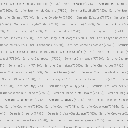
77118)
,
Serrurier Bannost-Villegagnon (77970)
,
Serrurier Barbey (77130)
,
Serrurier Barbizon (7
n (77560)
,
Serrurier Beaumont-du-Gâtinais (77890)
,
Serrurier Beautheil (77120)
,
Serrurier Beau
Serrurier Blennes (77940)
,
Serrurier Bois-le-Roi (77590)
,
Serrurier Boisdon (77970)
,
Serrurier 
s (77760)
,
Serrurier Boissy-le-Châtel (77169)
,
Serrurier Boitron (77750)
,
Serrurier Bombon (777
80)
,
Serrurier Boutigny (77470)
,
Serrurier Bransles (77620)
,
Serrurier Bray-sur-Seine (77480)
,
rrurier Bussières (77750)
,
Serrurier Bussy-Saint-Georges (77600)
,
Serrurier Bussy-Saint-Martin
rier Cerneux (77320)
,
Serrurier Cesson (77240)
,
Serrurier Cessoy-en-Montois (77520)
,
Serruri
77171)
,
Serrurier Chalautre-la-Petite (77160)
,
Serrurier Chalifert (77144)
,
Serrurier Chalmaison 
cenest (77560)
,
Serrurier Champdeuil (77390)
,
Serrurier Champeaux (77720)
,
Serrurier Champ
410)
,
Serrurier Charny (77410)
,
Serrurier Chartrettes (77590)
,
Serrurier Chartronges (77320)
,
rurier Châtillon-la-Borde (77820)
,
Serrurier Châtres (77610)
,
Serrurier Chauconin-Neufmontiers 
Serrurier Chenou (77570)
,
Serrurier Chessy (77700)
,
Serrurier Chevrainvilliers (77760)
,
Serr
ie (77320)
,
Serrurier Citry (77730)
,
Serrurier Claye-Souilly (77410)
,
Serrurier Clos-Fontaine (77
rrurier Conches-sur-Gondoire (77600)
,
Serrurier Condé-Sainte-Libiaire (77450)
,
Serrurier Congi
0)
,
Serrurier Coulommiers (77120)
,
Serrurier Coupvray (77700)
,
Serrurier Courcelles-en-Bassé
0)
,
Serrurier Courtomer (77390)
,
Serrurier Courtry (77181)
,
Serrurier Coutençon (77154)
,
Serru
7610)
,
Serrurier Crisenoy (77390)
,
Serrurier Croissy-Beaubourg (77183)
,
Serrurier Crouy-sur-O
errurier Dammartin-en-Goële (77230)
,
Serrurier Dammartin-sur-Tigeaux (77163)
,
Serrurier Damp
er Dormelles (77130)
,
Serrurier Doue (77510)
,
Serrurier Douy-la-Ramée (77139)
,
Serrurier Écho