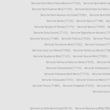
Serrurier Saint-Mars-Vieux-Maisons (77320)
,
Serrurier Saint-Martin
Serrurier Saint-Ouen-en-Brie (77720)
,
Serrurier Saint-Ouen-sur-Morin
Serrurier Saint-Sauveur-sur-École (77930)
,
Serrurier Saint-Si
Serrurier Saints (77120)
,
Serrurier Salins (77148)
,
Ser
Serrurier Savigny-le-Temple (77176)
,
Serrurier Savins (77650)
,
Se
Serrurier Sivry-Courtry (77115)
,
Serrurier Sognolles-en-Montois (77
Serrurier Tancrou (77440)
,
Serrurier Thénisy (77520)
,
Serrurier Thie
Serrurier Tournan-en-Brie (77220)
,
Serrurier Tousson (77
Serrurier Ussy-sur-Marne (77260)
,
Serrurier Vaires-sur-Marne (773
Serrurier Vaudoy-en-Brie (77141)
,
Serrurier Vaux-le-Pénil (77000)
,
Serrurier Vernou-la-Celle-sur-Seine (77670)
,
Serrurier V
Serrurier Villemaréchal (77710)
,
Serrurier Villemareuil 
Serrurier Villeneuve-Saint-Denis (77174)
,
Serrurier Ville
Serrurier Villevaudé (77410)
,
Serrurier Villiers-en-Bière (77
Serrurier Villuis (77480)
,
Serrurier Vimpelles (77520)
,
Serrurier V
Serrurier Voulx
Serrurier La-Celle-Saint-Cloud (78170)
,
Serrurier Maisons-Laffitte (786