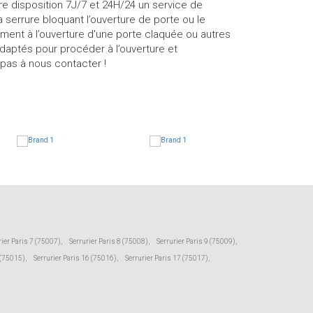
re disposition 7J/7 et 24H/24 un service de
 serrure bloquant l’ouverture de porte ou le
ement à l’ouverture d'une porte claquée ou autres
adaptés pour procéder à l’ouverture et
 pas à nous contacter !
rier Paris 7 (75007)
,
Serrurier Paris 8 (75008)
,
Serrurier Paris 9 (75009)
,
 (75015)
,
Serrurier Paris 16 (75016)
,
Serrurier Paris 17 (75017)
,