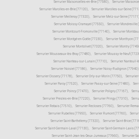
Serrurier Maisoncelles-en-Brie (77580)
,
Serrurier Maisonce
Serrurier Marolles-en-Brie (77120)
,
Serrurier Marolles-sur-Seine (771
Serrurier Meilleray (77320)
,
Serrurier Melz-sur-Seine (77171
Serrurier Moissy-Cramayel (77550)
,
Serrurier Mondreville 
Serrurier Montcourt-Fromonville (77140)
,
Serrurier Montda
Serrurier Montgé-en-Goële (77230)
,
Serrurier Monthyon (7
Serrurier Montolivet (77320)
,
Serrurier Montry (7745
Serrurier Mousseaux-lès-Bray (77480)
,
Serrurier Moussy-le-Neuf (772
Serrurier Nanteau-sur-Lunain (77710)
,
Serrurier Nanteuil-
Serrurier Noisiel (77186)
,
Serrurier Noisy-Rudignon (77940)
Serrurier Oissery (77178)
,
Serrurier Orly-sur-Morin (77750)
,
Serrurie
Serrurier Paroy (77520)
,
Serrurier Passy-sur-Seine (77480)
,
Serr
Serrurier Poincy (77470)
,
Serrurier Poligny (77167)
,
Serr
Serrurier Presles-en-Brie (77220)
,
Serrurier Pringy (77310)
,
Serru
Serrurier Rebais (77510)
,
Serrurier Recloses (77760)
,
Serrurier Rema
Serrurier Rubelles (77950)
,
Serrurier Rumont (77760)
,
Serrur
Serrurier Saint-Barthélemy (77320)
,
Serrurier Saint-Brice (771
Serrurier Saint-Germain-Laval (77130)
,
Serrurier Saint-Germain-Laxis (7
Serrurier Saint-Jean-les-Deux-Jumeaux (77660)
,
Serrurier Sa