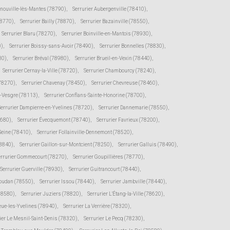
rnouville-lès-Mantes (78790)
,
Serrurier Aubergenville (78410)
,
78770)
,
Serrurier Bailly (78870)
,
Serrurier Bazainville (78550)
,
Serrurier Blaru (78270)
,
Serrurier Boinville-en-Mantois (78930)
,
0)
,
Serrurier Boissy-sans-Avoir (78490)
,
Serrurier Bonnelles (78830)
,
30)
,
Serrurier Bréval (78980)
,
Serrurier Brueil-en-Vexin (78440)
,
Serrurier Cernay-la-Ville (78720)
,
Serrurier Chambourcy (78240)
,
(78270)
,
Serrurier Chavenay (78450)
,
Serrurier Chevreuse (78460)
,
r-Vesgre (78113)
,
Serrurier Conflans-Sainte-Honorine (78700)
,
Serrurier Dampierre-en-Yvelines (78720)
,
Serrurier Dannemarie (78550)
,
8680)
,
Serrurier Évecquemont (78740)
,
Serrurier Favrieux (78200)
,
-Seine (78410)
,
Serrurier Follainville-Dennemont (78520)
,
78840)
,
Serrurier Gaillon-sur-Montcient (78250)
,
Serrurier Galluis (78490)
,
errurier Gommecourt (78270)
,
Serrurier Goupillières (78770)
,
Serrurier Guerville (78930)
,
Serrurier Guitrancourt (78440)
,
Houdan (78550)
,
Serrurier Issou (78440)
,
Serrurier Jambville (78440)
,
(78580)
,
Serrurier Juziers (78820)
,
Serrurier L'Étang-la-Ville (78620)
,
eue-les-Yvelines (78940)
,
Serrurier La Verrière (78320)
,
ier Le Mesnil-Saint-Denis (78320)
,
Serrurier Le Pecq (78230)
,