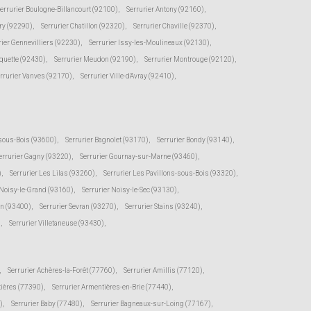
errurier Boulogne-Billancourt (92100)
,
Serrurier Antony (92160)
,
ry (92290)
,
Serrurier Chatillon (92320)
,
Serrurier Chaville (92370)
,
rier Gennevilliers (92230)
,
Serrurier Issy-les-Moulineaux (92130)
,
oquette (92430)
,
Serrurier Meudon (92190)
,
Serrurier Montrouge (92120)
,
rrurier Vanves (92170)
,
Serrurier Ville-d'Avray (92410)
,
-sous-Bois (93600)
,
Serrurier Bagnolet (93170)
,
Serrurier Bondy (93140)
,
errurier Gagny (93220)
,
Serrurier Gournay-sur-Marne (93460)
,
)
,
Serrurier Les Lilas (93260)
,
Serrurier Les Pavillons-sous-Bois (93320)
,
 Noisy-le-Grand (93160)
,
Serrurier Noisy-le-Sec (93130)
,
en (93400)
,
Serrurier Sevran (93270)
,
Serrurier Stains (93240)
,
)
,
Serrurier Villetaneuse (93430)
,
,
Serrurier Achères-la-Forêt (77760)
,
Serrurier Amillis (77120)
,
tières (77390)
,
Serrurier Armentières-en-Brie (77440)
,
)
,
Serrurier Baby (77480)
,
Serrurier Bagneaux-sur-Loing (77167)
,