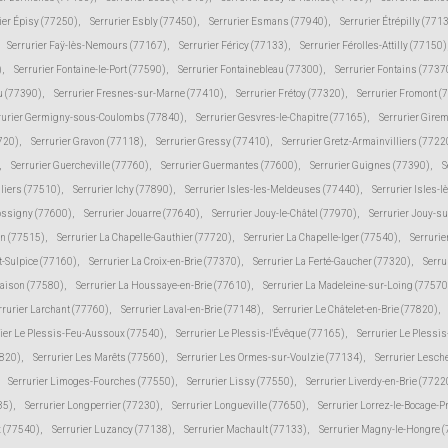
ier Épisy (77250)
,
Serrurier Esbly (77450)
,
Serrurier Esmans (77940)
,
Serrurier Étrépilly (771
Serrurier Faÿ-lès-Nemours (77167)
,
Serrurier Féricy (77133)
,
Serrurier Férolles-Attilly (77150)
)
,
Serrurier Fontaine-le-Port (77590)
,
Serrurier Fontainebleau (77300)
,
Serrurier Fontains (7737
ju (77390)
,
Serrurier Fresnes-sur-Marne (77410)
,
Serrurier Frétoy (77320)
,
Serrurier Fromont (
rurier Germigny-sous-Coulombs (77840)
,
Serrurier Gesvres-le-Chapitre (77165)
,
Serrurier Gire
7720)
,
Serrurier Gravon (77118)
,
Serrurier Gressy (77410)
,
Serrurier Gretz-Armainvilliers (7722
,
Serrurier Guercheville (77760)
,
Serrurier Guermantes (77600)
,
Serrurier Guignes (77390)
,
S
lliers (77510)
,
Serrurier Ichy (77890)
,
Serrurier Isles-les-Meldeuses (77440)
,
Serrurier Isles-l
Jossigny (77600)
,
Serrurier Jouarre (77640)
,
Serrurier Jouy-le-Châtel (77970)
,
Serrurier Jouy-s
in (77515)
,
Serrurier La Chapelle-Gauthier (77720)
,
Serrurier La Chapelle-Iger (77540)
,
Serrurie
t-Sulpice (77160)
,
Serrurier La Croix-en-Brie (77370)
,
Serrurier La Ferté-Gaucher (77320)
,
Serru
Maison (77580)
,
Serrurier La Houssaye-en-Brie (77610)
,
Serrurier La Madeleine-sur-Loing (77570
rrurier Larchant (77760)
,
Serrurier Laval-en-Brie (77148)
,
Serrurier Le Châtelet-en-Brie (77820)
,
rier Le Plessis-Feu-Aussoux (77540)
,
Serrurier Le Plessis-l'Évêque (77165)
,
Serrurier Le Plessi
7820)
,
Serrurier Les Marêts (77560)
,
Serrurier Les Ormes-sur-Voulzie (77134)
,
Serrurier Lesch
Serrurier Limoges-Fourches (77550)
,
Serrurier Lissy (77550)
,
Serrurier Liverdy-en-Brie (7722
85)
,
Serrurier Longperrier (77230)
,
Serrurier Longueville (77650)
,
Serrurier Lorrez-le-Bocage-
 (77540)
,
Serrurier Luzancy (77138)
,
Serrurier Machault (77133)
,
Serrurier Magny-le-Hongre 