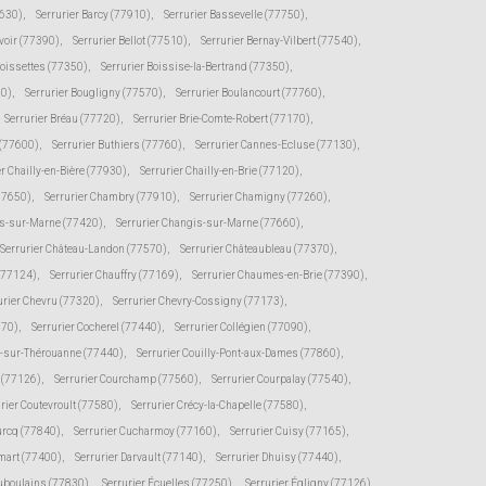
7630)
,
Serrurier Barcy (77910)
,
Serrurier Bassevelle (77750)
,
voir (77390)
,
Serrurier Bellot (77510)
,
Serrurier Bernay-Vilbert (77540)
,
Boissettes (77350)
,
Serrurier Boissise-la-Bertrand (77350)
,
20)
,
Serrurier Bougligny (77570)
,
Serrurier Boulancourt (77760)
,
Serrurier Bréau (77720)
,
Serrurier Brie-Comte-Robert (77170)
,
 (77600)
,
Serrurier Buthiers (77760)
,
Serrurier Cannes-Ecluse (77130)
,
er Chailly-en-Bière (77930)
,
Serrurier Chailly-en-Brie (77120)
,
(77650)
,
Serrurier Chambry (77910)
,
Serrurier Chamigny (77260)
,
s-sur-Marne (77420)
,
Serrurier Changis-sur-Marne (77660)
,
Serrurier Château-Landon (77570)
,
Serrurier Châteaubleau (77370)
,
(77124)
,
Serrurier Chauffry (77169)
,
Serrurier Chaumes-en-Brie (77390)
,
urier Chevru (77320)
,
Serrurier Chevry-Cossigny (77173)
,
370)
,
Serrurier Cocherel (77440)
,
Serrurier Collégien (77090)
,
s-sur-Thérouanne (77440)
,
Serrurier Couilly-Pont-aux-Dames (77860)
,
e (77126)
,
Serrurier Courchamp (77560)
,
Serrurier Courpalay (77540)
,
rier Coutevroult (77580)
,
Serrurier Crécy-la-Chapelle (77580)
,
urcq (77840)
,
Serrurier Cucharmoy (77160)
,
Serrurier Cuisy (77165)
,
mart (77400)
,
Serrurier Darvault (77140)
,
Serrurier Dhuisy (77440)
,
uboulains (77830)
,
Serrurier Écuelles (77250)
,
Serrurier Égligny (77126)
,