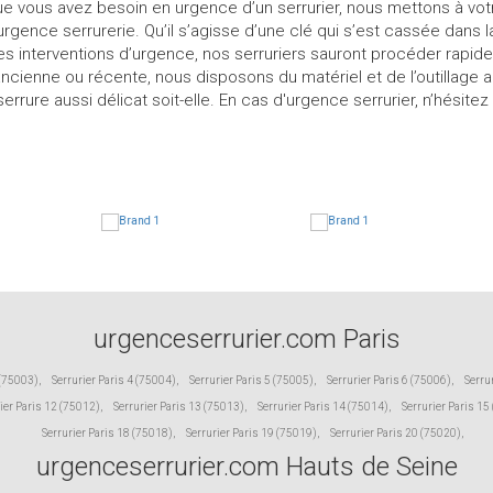
ue vous avez besoin en urgence d’un serrurier, nous mettons à vot
ence serrurerie. Qu’il s’agisse d’une clé qui s’est cassée dans la
es interventions d’urgence, nos serruriers sauront procéder rapid
ancienne ou récente, nous disposons du matériel et de l’outillage 
ure aussi délicat soit-elle. En cas d'urgence serrurier, n’hésitez
urgenceserrurier.com Paris
 (75003)
,
Serrurier Paris 4 (75004)
,
Serrurier Paris 5 (75005)
,
Serrurier Paris 6 (75006)
,
Serru
ier Paris 12 (75012)
,
Serrurier Paris 13 (75013)
,
Serrurier Paris 14 (75014)
,
Serrurier Paris 15
Serrurier Paris 18 (75018)
,
Serrurier Paris 19 (75019)
,
Serrurier Paris 20 (75020)
,
urgenceserrurier.com Hauts de Seine