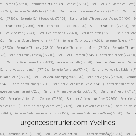
-des-Champs (77320)
,
Serrurier Saint-Martin-du-Boschet (77320)
,
Serrurier Saint-Martin-en-Bière 
 (77750)
,
Serrurier Saint-Pathus (77178)
,
Serrurier Saint-Pierre-lès-Nemours (77140)
,
Serrurie
méon (77169)
,
Serrurier Saint-Soupplets (77165)
,
Serrurier Saint-Thibault-des-Vignes (77400)
,
S
rurier Sammeron (77260)
,
Serrurier Samois-sur-Seine (77920)
,
Serrurier Samoreau (77210)
,
Ser
rrurier Seine-Port (77240)
,
Serrurier Sept-Sorts (77260)
,
Serrurier Serris (77700)
,
Serrurier Ser
520)
,
Serrurier Soignolles-en-Brie (77111)
,
Serrurier Soisy-Bouy (77650)
,
Serrurier Solers (7711
ux (77230)
,
Serrurier Thomery (77810)
,
Serrurier Thorigny-sur-Marne (77400)
,
Serrurier Thoury
123)
,
Serrurier Treuzy-Levelay (77710)
,
Serrurier Trilbardou (77450)
,
Serrurier Trilport (77470)
,
60)
,
Serrurier Valence-en-Brie (77830)
,
Serrurier Vanvillé (77370)
,
Serrurier Varennes-sur-Sein
Serrurier Vaux-sur-Lunain (77710)
,
Serrurier Vendrest (77440)
,
Serrurier Veneux-les-Sablons (
ert-Saint-Denis (77240)
,
Serrurier Vieux-Champagne (77370)
,
Serrurier Vignely (77450)
,
Serruri
(77470)
,
Serrurier Villemer (77250)
,
Serrurier Villenauxe-la-Petite (77480)
,
Serrurier Villeneuve
neuve-sous-Dammartin (77230)
,
Serrurier Villeneuve-sur-Bellot (77510)
,
Serrurier Villenoy (77124
190)
,
Serrurier Villiers-Saint-Georges (77560)
,
Serrurier Villiers-sous-Grez (77760)
,
Serrurier V
inantes (77230)
,
Serrurier Vincy-Manœuvre (77139)
,
Serrurier Voinsles (77540)
,
Serrurier Voi
 (77940)
,
Serrurier Vulaines-lès-Provins (77160)
,
Serrurier Vulaines-sur-Seine (77870)
,
Serruri
urgenceserrurier.com Yvelines
00)
,
Serrurier Plaisir (78370)
,
Serrurier Le Vésinet (78110)
,
Serrurier Viroflay (78220)
,
Serruri