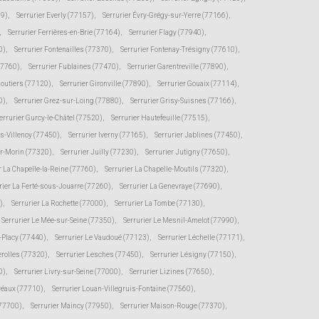
39)
,
Serrurier Everly (77157)
,
Serrurier Évry-Grégy-sur-Yerre (77166)
,
,
Serrurier Ferrières-en-Brie (77164)
,
Serrurier Flagy (77940)
,
0)
,
Serrurier Fontenailles (77370)
,
Serrurier Fontenay-Trésigny (77610)
,
77760)
,
Serrurier Fublaines (77470)
,
Serrurier Garentreville (77890)
,
moutiers (77120)
,
Serrurier Gironville (77890)
,
Serrurier Gouaix (77114)
,
0)
,
Serrurier Grez-sur-Loing (77880)
,
Serrurier Grisy-Suisnes (77166)
,
errurier Gurcy-le-Châtel (77520)
,
Serrurier Hautefeuille (77515)
,
ès-Villenoy (77450)
,
Serrurier Iverny (77165)
,
Serrurier Jablines (77450)
,
ur-Morin (77320)
,
Serrurier Juilly (77230)
,
Serrurier Jutigny (77650)
,
r La Chapelle-la-Reine (77760)
,
Serrurier La Chapelle-Moutils (77320)
,
rier La Ferté-sous-Jouarre (77260)
,
Serrurier La Genevraye (77690)
,
)
,
Serrurier La Rochette (77000)
,
Serrurier La Tombe (77130)
,
Serrurier Le Mée-sur-Seine (77350)
,
Serrurier Le Mesnil-Amelot (77990)
,
s-Placy (77440)
,
Serrurier Le Vaudoué (77123)
,
Serrurier Léchelle (77171)
,
erolles (77320)
,
Serrurier Lesches (77450)
,
Serrurier Lésigny (77150)
,
0)
,
Serrurier Livry-sur-Seine (77000)
,
Serrurier Lizines (77650)
,
Préaux (77710)
,
Serrurier Louan-Villegruis-Fontaine (77560)
,
(77700)
,
Serrurier Maincy (77950)
,
Serrurier Maison-Rouge (77370)
,