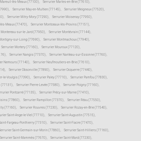
r Mareuil-lès-Meaux (77100)
,
Serrurier Marles-en-Brie (77610)
,
77990)
,
Serrurier May-en-Multien (77145)
,
Serrurier Meigneux (77520)
,
30)
,
Serrurier Mitry-Mory (77290)
,
Serrurier Moisenay (77950)
,
-lès-Meaux (77470)
,
Serrurier Montceaux-lès-Provins (77151)
,
r Montereau-sur-le-Jard (77950)
,
Serrurier Montévrain (77144)
,
 Montigny-sur-Loing (77690)
,
Serrurier Montmachoux (77940)
,
Serrurier Mortery (77160)
,
Serrurier Mouroux (77120)
,
176)
,
Serrurier Nangis (77370)
,
Serrurier Nanteau-sur-Essonne (77760)
,
ier Nemours (77140)
,
Serrurier Neufmoutiers-en-Brie (77610)
,
114)
,
Serrurier Obsonville (77890)
,
Serrurier Ocquerre (77440)
,
er-le-Voulgis (77390)
,
Serrurier Paley (77710)
,
Serrurier Pamfou (77830)
,
s (77131)
,
Serrurier Pierre-Levée (77580)
,
Serrurier Poigny (77160)
,
rrurier Pontcarré (77135)
,
Serrurier Précy-sur-Marne (77410)
,
oisins (77860)
,
Serrurier Rampillon (77370)
,
Serrurier Réau (77550)
,
illy (77160)
,
Serrurier Rouvres (77230)
,
Serrurier Rozay-en-Brie (77540)
,
urier Saint-Ange-le-Viel (77710)
,
Serrurier Saint-Augustin (77515)
,
 Saint-Fargeau-Ponthierry (77310)
,
Serrurier Saint-Fiacre (77470)
,
Serrurier Saint-Germain-sur-Morin (77860)
,
Serrurier Saint-Hilliers (77160)
,
Serrurier Saint-Mammès (77670)
,
Serrurier Saint-Mard (77230)
,