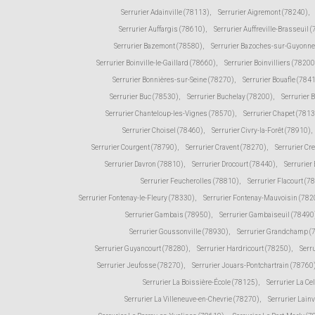
Serrurier Adainville (78113)
,
Serrurier Aigremont (78240)
,
Serrurier Auffargis (78610)
,
Serrurier Auffreville-Brasseuil 
Serrurier Bazemont (78580)
,
Serrurier Bazoches-sur-Guyonne
Serrurier Boinville-le-Gaillard (78660)
,
Serrurier Boinvilliers (78200
Serrurier Bonnières-sur-Seine (78270)
,
Serrurier Bouafle (784
Serrurier Buc (78530)
,
Serrurier Buchelay (78200)
,
Serrurier 
Serrurier Chanteloup-les-Vignes (78570)
,
Serrurier Chapet (781
Serrurier Choisel (78460)
,
Serrurier Civry-la-Forêt (78910)
,
Serrurier Courgent (78790)
,
Serrurier Cravent (78270)
,
Serrurier Cr
Serrurier Davron (78810)
,
Serrurier Drocourt (78440)
,
Serrurier
Serrurier Feucherolles (78810)
,
Serrurier Flacourt (7
Serrurier Fontenay-le-Fleury (78330)
,
Serrurier Fontenay-Mauvoisin (782
Serrurier Gambais (78950)
,
Serrurier Gambaiseuil (78490
Serrurier Goussonville (78930)
,
Serrurier Grandchamp (
Serrurier Guyancourt (78280)
,
Serrurier Hardricourt (78250)
,
Serr
Serrurier Jeufosse (78270)
,
Serrurier Jouars-Pontchartrain (78760
Serrurier La Boissière-École (78125)
,
Serrurier La Ce
Serrurier La Villeneuve-en-Chevrie (78270)
,
Serrurier Lain