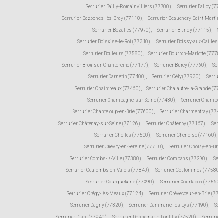
Serrurier Bailly-Romainvilliers (77700)
,
Serrurier Balloy (
Serrurier Bazoches-lès-Bray (77118)
,
Serrurier Beauchery-Saint-Marti
Serrurier Bezalles (77970)
,
Serrurier Blandy (77115)
,
Serrurier Boissise-le-Roi (77310)
,
Serrurier Boissy-aux-Caille
Serrurier Bouleurs (77580)
,
Serrurier Bourron-Marlotte (777
Serrurier Brou-sur-Chantereine (77177)
,
Serrurier Burcy (77760)
,
Se
Serrurier Carnetin (77400)
,
Serrurier Cély (77930)
,
Serru
Serrurier Chaintreaux (77460)
,
Serrurier Chalautre-la-Grande (
Serrurier Champagne-sur-Seine (77430)
,
Serrurier Champ
Serrurier Chanteloup-en-Brie (77600)
,
Serrurier Charmentray (77
Serrurier Châtenay-sur-Seine (77126)
,
Serrurier Châtenoy (77167)
,
Ser
Serrurier Chelles (77500)
,
Serrurier Chenoise (77160)
,
Serrurier Chevry-en-Sereine (77710)
,
Serrurier Choisy-en-Br
Serrurier Combs-la-Ville (77380)
,
Serrurier Compans (77290)
,
Se
Serrurier Coulombs-en-Valois (77840)
,
Serrurier Coulommes (7758
Serrurier Courquetaine (77390)
,
Serrurier Courtacon (7756
Serrurier Crégy-lès-Meaux (77124)
,
Serrurier Crèvecœur-en-Brie (7
Serrurier Dagny (77320)
,
Serrurier Dammarie-les-Lys (77190)
,
S
Serrurier Diant (77940)
,
Serrurier Donnemarie-Dontilly (77520)
,
Serruri