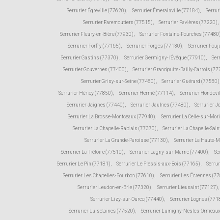
Serrurier Égreville (77620)
,
Serrurier Émerainville (77184)
,
Serrur
Serrurier Faremoutiers (77515)
,
Serrurier Favières (77220)
,
Serrurier Fleury-en-Bière (77930)
,
Serrurier Fontaine-Fourches (77480
Serrurier Forfry (77165)
,
Serrurier Forges (77130)
,
Serrurier Fou
Serrurier Gastins (77370)
,
Serrurier Germigny-l'Évêque (77910)
,
Ser
Serrurier Gouvernes (77400)
,
Serrurier Grandpuits-Bailly-Carrois (7
Serrurier Grisy-sur-Seine (77480)
,
Serrurier Guérard (77580)
Serrurier Héricy (77850)
,
Serrurier Hermé (77114)
,
Serrurier Hondevi
Serrurier Jaignes (77440)
,
Serrurier Jaulnes (77480)
,
Serrurier 
Serrurier La Brosse-Montceaux (77940)
,
Serrurier La Celle-sur-Mor
Serrurier La Chapelle-Rablais (77370)
,
Serrurier La Chapelle-Sain
Serrurier La Grande-Paroisse (77130)
,
Serrurier La Haute-
Serrurier La Trétoire (77510)
,
Serrurier Lagny-sur-Marne (77400)
,
Se
Serrurier Le Pin (77181)
,
Serrurier Le Plessis-aux-Bois (77165)
,
Serru
Serrurier Les Chapelles-Bourbon (77610)
,
Serrurier Les Écrennes (7
Serrurier Leudon-en-Brie (77320)
,
Serrurier Lieusaint (77127)
,
Serrurier Lizy-sur-Ourcq (77440)
,
Serrurier Lognes (771
Serrurier Luisetaines (77520)
,
Serrurier Lumigny-Nesles-Ormeaux