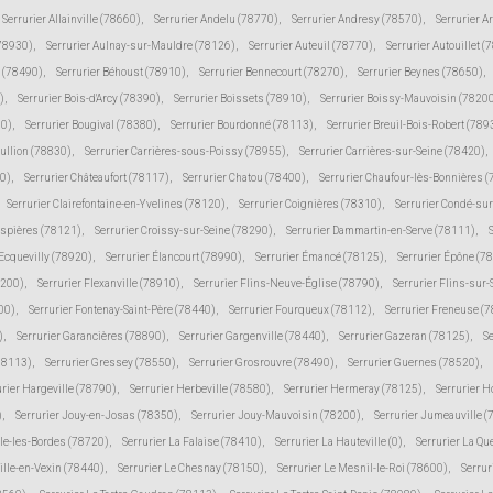
Serrurier Allainville (78660)
,
Serrurier Andelu (78770)
,
Serrurier Andresy (78570)
,
Serrurier A
(78930)
,
Serrurier Aulnay-sur-Mauldre (78126)
,
Serrurier Auteuil (78770)
,
Serrurier Autouillet (
 (78490)
,
Serrurier Béhoust (78910)
,
Serrurier Bennecourt (78270)
,
Serrurier Beynes (78650)
,
)
,
Serrurier Bois-d'Arcy (78390)
,
Serrurier Boissets (78910)
,
Serrurier Boissy-Mauvoisin (7820
10)
,
Serrurier Bougival (78380)
,
Serrurier Bourdonné (78113)
,
Serrurier Breuil-Bois-Robert (789
Bullion (78830)
,
Serrurier Carrières-sous-Poissy (78955)
,
Serrurier Carrières-sur-Seine (78420)
,
30)
,
Serrurier Châteaufort (78117)
,
Serrurier Chatou (78400)
,
Serrurier Chaufour-lès-Bonnières 
Serrurier Clairefontaine-en-Yvelines (78120)
,
Serrurier Coignières (78310)
,
Serrurier Condé-su
espières (78121)
,
Serrurier Croissy-sur-Seine (78290)
,
Serrurier Dammartin-en-Serve (78111)
,
 Ecquevilly (78920)
,
Serrurier Élancourt (78990)
,
Serrurier Émancé (78125)
,
Serrurier Épône (7
8200)
,
Serrurier Flexanville (78910)
,
Serrurier Flins-Neuve-Église (78790)
,
Serrurier Flins-sur
00)
,
Serrurier Fontenay-Saint-Père (78440)
,
Serrurier Fourqueux (78112)
,
Serrurier Freneuse (
)
,
Serrurier Garancières (78890)
,
Serrurier Gargenville (78440)
,
Serrurier Gazeran (78125)
,
S
78113)
,
Serrurier Gressey (78550)
,
Serrurier Grosrouvre (78490)
,
Serrurier Guernes (78520)
,
urier Hargeville (78790)
,
Serrurier Herbeville (78580)
,
Serrurier Hermeray (78125)
,
Serrurier 
)
,
Serrurier Jouy-en-Josas (78350)
,
Serrurier Jouy-Mauvoisin (78200)
,
Serrurier Jumeauville 
lle-les-Bordes (78720)
,
Serrurier La Falaise (78410)
,
Serrurier La Hauteville (0)
,
Serrurier La Qu
ville-en-Vexin (78440)
,
Serrurier Le Chesnay (78150)
,
Serrurier Le Mesnil-le-Roi (78600)
,
Serrur