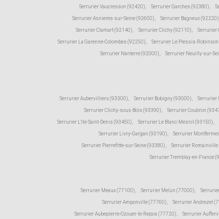
Serrurier Vaucresson (92420)
,
Serrurier Garches (92380)
,
S
Serrurier Asnieres-sur-Seine (92600)
,
Serrurier Bagneux (92220)
Serrurier Clamart (92140)
,
Serrurier Clichy (92110)
,
Serrurier
Serrurier La Garenne-Colombes (92250)
,
Serrurier Le Plessis-Robinson
Serrurier Nanterre (92000)
,
Serrurier Neuilly-sur-Se
Serrurier Aubervilliers (93300)
,
Serrurier Bobigny (93000)
,
Serrurier
Serrurier Clichy-sous-Bois (93390)
,
Serrurier Coubron (934
Serrurier L'Ile-Saint-Denis (93450)
,
Serrurier Le Blanc-Mesnil (93150)
,
Serrurier Livry-Gargan (93190)
,
Serrurier Montfermei
Serrurier Pierrefitte-sur-Seine (93380)
,
Serrurier Romainville
Serrurier Tremblay-en-France 
Serrurier Meaux (77100)
,
Serrurier Melun (77000)
,
Serrurie
Serrurier Amponville (77760)
,
Serrurier Andrezel (
Serrurier Aubepierre-Ozouer-le-Repos (77720)
,
Serrurier Aufferv