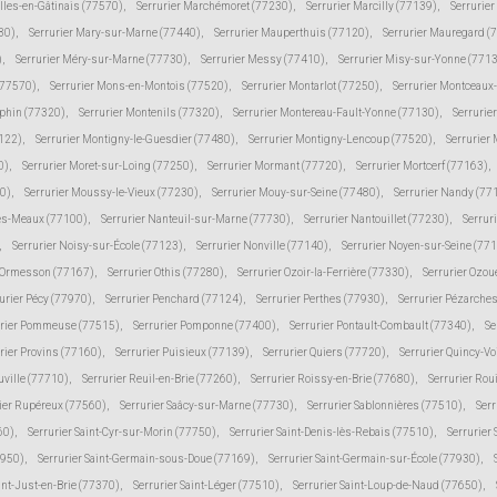
lles-en-Gâtinais (77570)
,
Serrurier Marchémoret (77230)
,
Serrurier Marcilly (77139)
,
Serrurie
30)
,
Serrurier Mary-sur-Marne (77440)
,
Serrurier Mauperthuis (77120)
,
Serrurier Mauregard (
)
,
Serrurier Méry-sur-Marne (77730)
,
Serrurier Messy (77410)
,
Serrurier Misy-sur-Yonne (771
(77570)
,
Serrurier Mons-en-Montois (77520)
,
Serrurier Montarlot (77250)
,
Serrurier Montceaux
uphin (77320)
,
Serrurier Montenils (77320)
,
Serrurier Montereau-Fault-Yonne (77130)
,
Serrurie
7122)
,
Serrurier Montigny-le-Guesdier (77480)
,
Serrurier Montigny-Lencoup (77520)
,
Serrurier
0)
,
Serrurier Moret-sur-Loing (77250)
,
Serrurier Mormant (77720)
,
Serrurier Mortcerf (77163)
,
30)
,
Serrurier Moussy-le-Vieux (77230)
,
Serrurier Mouy-sur-Seine (77480)
,
Serrurier Nandy (77
lès-Meaux (77100)
,
Serrurier Nanteuil-sur-Marne (77730)
,
Serrurier Nantouillet (77230)
,
Serrur
,
Serrurier Noisy-sur-École (77123)
,
Serrurier Nonville (77140)
,
Serrurier Noyen-sur-Seine (77
r Ormesson (77167)
,
Serrurier Othis (77280)
,
Serrurier Ozoir-la-Ferrière (77330)
,
Serrurier Ozou
urier Pécy (77970)
,
Serrurier Penchard (77124)
,
Serrurier Perthes (77930)
,
Serrurier Pézarche
urier Pommeuse (77515)
,
Serrurier Pomponne (77400)
,
Serrurier Pontault-Combault (77340)
,
Se
rier Provins (77160)
,
Serrurier Puisieux (77139)
,
Serrurier Quiers (77720)
,
Serrurier Quincy-V
uville (77710)
,
Serrurier Reuil-en-Brie (77260)
,
Serrurier Roissy-en-Brie (77680)
,
Serrurier Rou
ier Rupéreux (77560)
,
Serrurier Saâcy-sur-Marne (77730)
,
Serrurier Sablonnières (77510)
,
Serr
60)
,
Serrurier Saint-Cyr-sur-Morin (77750)
,
Serrurier Saint-Denis-lès-Rebais (77510)
,
Serrurier
7950)
,
Serrurier Saint-Germain-sous-Doue (77169)
,
Serrurier Saint-Germain-sur-École (77930)
,
int-Just-en-Brie (77370)
,
Serrurier Saint-Léger (77510)
,
Serrurier Saint-Loup-de-Naud (77650)
,