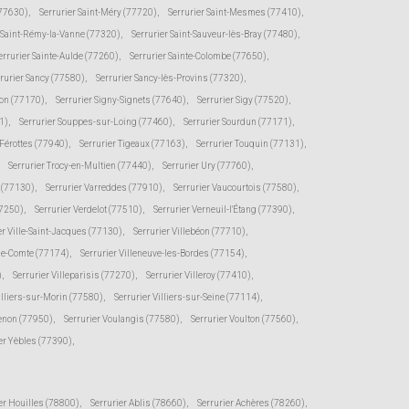
(77630)
,
Serrurier Saint-Méry (77720)
,
Serrurier Saint-Mesmes (77410)
,
r Saint-Rémy-la-Vanne (77320)
,
Serrurier Saint-Sauveur-lès-Bray (77480)
,
errurier Sainte-Aulde (77260)
,
Serrurier Sainte-Colombe (77650)
,
rurier Sancy (77580)
,
Serrurier Sancy-lès-Provins (77320)
,
von (77170)
,
Serrurier Signy-Signets (77640)
,
Serrurier Sigy (77520)
,
1)
,
Serrurier Souppes-sur-Loing (77460)
,
Serrurier Sourdun (77171)
,
-Férottes (77940)
,
Serrurier Tigeaux (77163)
,
Serrurier Touquin (77131)
,
Serrurier Trocy-en-Multien (77440)
,
Serrurier Ury (77760)
,
e (77130)
,
Serrurier Varreddes (77910)
,
Serrurier Vaucourtois (77580)
,
77250)
,
Serrurier Verdelot (77510)
,
Serrurier Verneuil-l'Étang (77390)
,
er Ville-Saint-Jacques (77130)
,
Serrurier Villebéon (77710)
,
-le-Comte (77174)
,
Serrurier Villeneuve-les-Bordes (77154)
,
)
,
Serrurier Villeparisis (77270)
,
Serrurier Villeroy (77410)
,
illiers-sur-Morin (77580)
,
Serrurier Villiers-sur-Seine (77114)
,
senon (77950)
,
Serrurier Voulangis (77580)
,
Serrurier Voulton (77560)
,
er Yèbles (77390)
,
er Houilles (78800)
,
Serrurier Ablis (78660)
,
Serrurier Achères (78260)
,